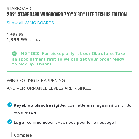
STARBOARD
2021 STARBOARD WINGBOARD 7'0" X 30" LITE TECH US EDITION
Show all WING BOARDS
1,499.99
1,399.99
Excl. tax
IN STOCK. For pickup only, at our Oka store. Take
an appointment first so we can get your order ready
to pick up. Thanks.
WING FOILING IS HAPPENING.
AND PERFORMANCE LEVELS ARE RISING....
Kayak ou planche rigide:
cueillette en magasin à partir du
mois
d'avril
Luge:
communiquer avec nous pour le ramassage !
Compare