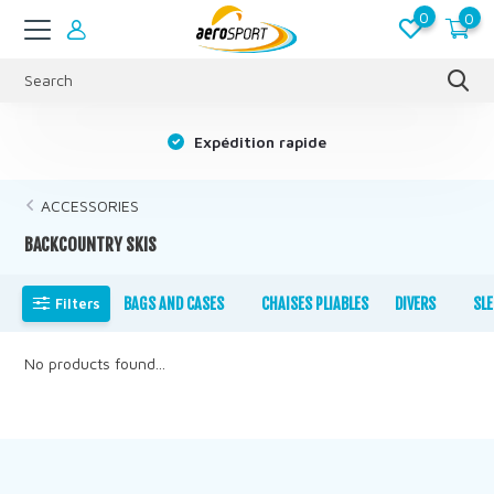
0
0
s
Expédition rapide
ACCESSORIES
BACKCOUNTRY SKIS
Filters
BAGS AND CASES
CHAISES PLIABLES
DIVERS
SL
No products found...