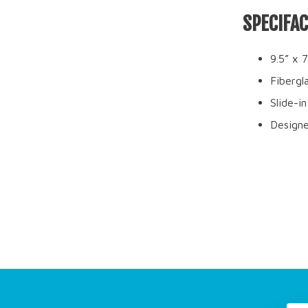
SPECIFA
9.5” x 7
Fibergl
Slide-in
Design