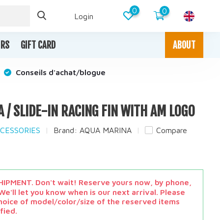
0
0
Login
IRS
GIFT CARD
ABOUT
Conseils d'achat/blogue
 / SLIDE-IN RACING FIN WITH AM LOGO
CCESSORIES
Brand:
AQUA MARINA
Compare
IPMENT. Don't wait! Reserve yours now, by phone,
e'll let you know when is our next arrival. Please
hoice of model/color/size of the reserved items
fied.