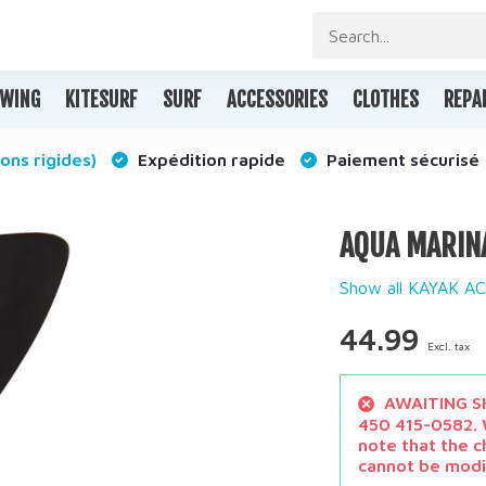
WING
KITESURF
SURF
ACCESSORIES
CLOTHES
REPA
ons rigides)
Expédition rapide
Paiement sécurisé
AQUA MARINA
Show all KAYAK A
44.99
Excl. tax
AWAITING SH
450 415-0582. W
note that the c
cannot be modi