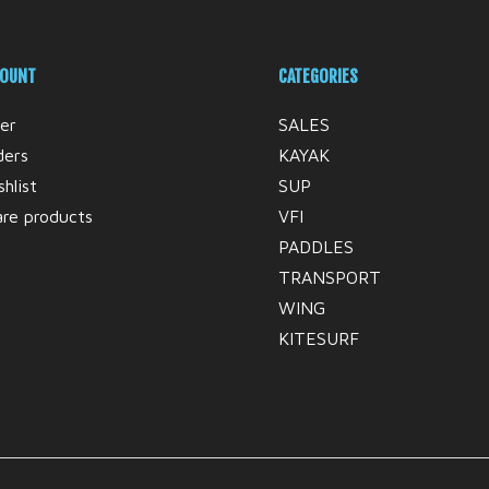
COUNT
CATEGORIES
er
SALES
ders
KAYAK
hlist
SUP
re products
VFI
PADDLES
TRANSPORT
WING
KITESURF