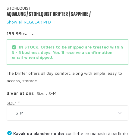
STOHLQUIST
AQUALUNG / STOHLQUIST DRIFTER / SAPPHIRE /
Show all REGULAR PFD
159.99
Excl. tax
IN STOCK. Orders to be shipped are treated within
3 - 5 business days. You'll receive a confirmation
email when shipped.
The Drifter offers all day comfort, along with ample, easy to
access, storage....
3 variations
Size : S-M
SIZE:
*
Kayak ou planche rigide:
cueillette en magasin à partir du