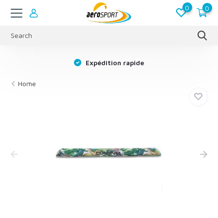
0
0
s
Expédition rapide
Home