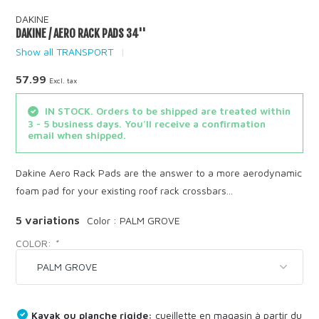
DAKINE
DAKINE / AERO RACK PADS 34''
Show all TRANSPORT
57.99
Excl. tax
IN STOCK. Orders to be shipped are treated within
3 - 5 business days. You'll receive a confirmation
email when shipped.
Dakine Aero Rack Pads are the answer to a more aerodynamic
foam pad for your existing roof rack crossbars...
5 variations
Color : PALM GROVE
COLOR:
*
Kayak ou planche rigide:
cueillette en magasin à partir du