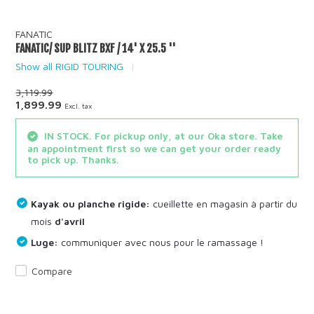
FANATIC
FANATIC/ SUP BLITZ BXF / 14' X 25.5 ''
Show all RIGID TOURING
3,119.99
1,899.99
Excl. tax
IN STOCK. For pickup only, at our Oka store. Take
an appointment first so we can get your order ready
to pick up. Thanks.
Kayak ou planche rigide:
cueillette en magasin à partir du
mois
d'avril
Luge:
communiquer avec nous pour le ramassage !
Compare