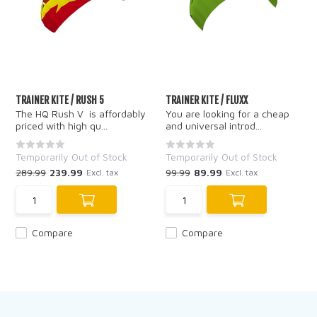
TRAINER KITE / RUSH 5
TRAINER KITE / FLUXX
The HQ Rush V is affordably
You are looking for a cheap
priced with high qu...
and universal introd...
Temporarily Out of Stock
Temporarily Out of Stock
289.99
239.99
99.99
89.99
Excl. tax
Excl. tax
Compare
Compare