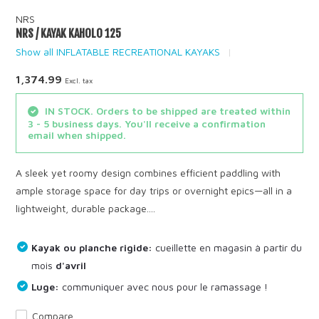
NRS
NRS / KAYAK KAHOLO 125
Show all INFLATABLE RECREATIONAL KAYAKS
1,374.99
Excl. tax
IN STOCK. Orders to be shipped are treated within
3 - 5 business days. You'll receive a confirmation
email when shipped.
A sleek yet roomy design combines efficient paddling with
ample storage space for day trips or overnight epics—all in a
lightweight, durable package....
Kayak ou planche rigide:
cueillette en magasin à partir du
mois
d'avril
Luge:
communiquer avec nous pour le ramassage !
Compare