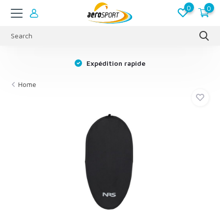
0
0
s
Expédition rapide
Home