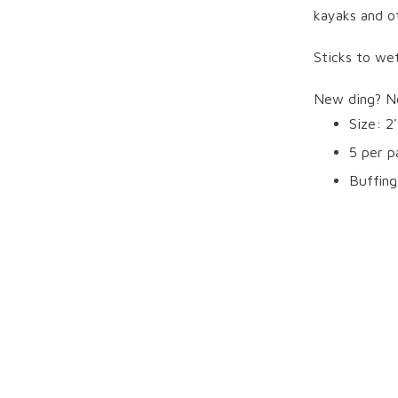
kayaks and o
Sticks to we
New ding? No
Size: 2'
5 per p
Buffing