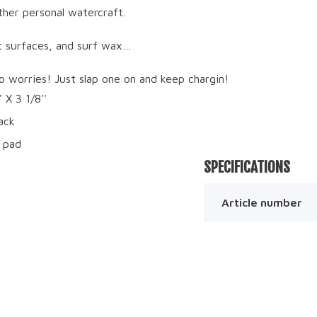
ther personal watercraft.
t surfaces, and surf wax…
 worries! Just slap one on and keep chargin!
' X 3 1/8''
ack
 pad
SPECIFICATIONS
Article number