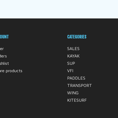
COUNT
CATEGORIES
er
SALES
ders
KAYAK
hlist
SUP
re products
VFI
PADDLES
TRANSPORT
WING
KITESURF