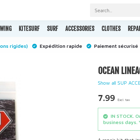
WING
KITESURF
SURF
ACCESSORIES
CLOTHES
REPA
ons rigides)
Expédition rapide
Paiement sécurisé
OCEAN LINEA
Show all SUP ACC
7.99
Excl. tax
IN STOCK. Or
business days. 
A repair kit that i