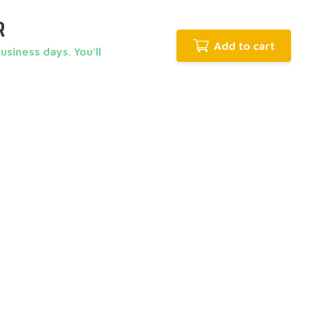
R
Add to cart
siness days. You'll