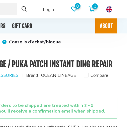
0
0
Login
IRS
GIFT CARD
ABOUT
Conseils d'achat/blogue
GE / PUKA PATCH INSTANT DING REPAIR
ESSORIES
Brand:
OCEAN LINEAGE
Compare
ders to be shipped are treated within 3 - 5
You'll receive a confirmation email when shipped.
nstantly seals dings on surfboards, SUP’s, kayaks and other