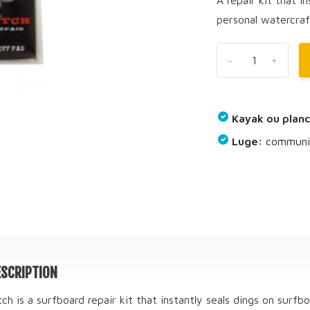
personal watercraft
-
+
Kayak ou planc
Luge:
communiq
SCRIPTION
h is a surfboard repair kit that instantly seals dings on surfb