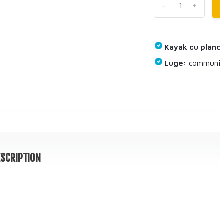
-
+
Kayak ou planc
Luge:
communiq
SCRIPTION