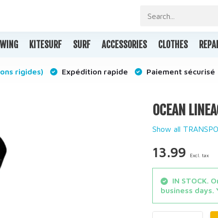
WING
KITESURF
SURF
ACCESSORIES
CLOTHES
REPA
ons rigides)
Expédition rapide
Paiement sécurisé
OCEAN LINEA
Show all TRANSP
13.99
Excl. tax
IN STOCK. Or
business days. 