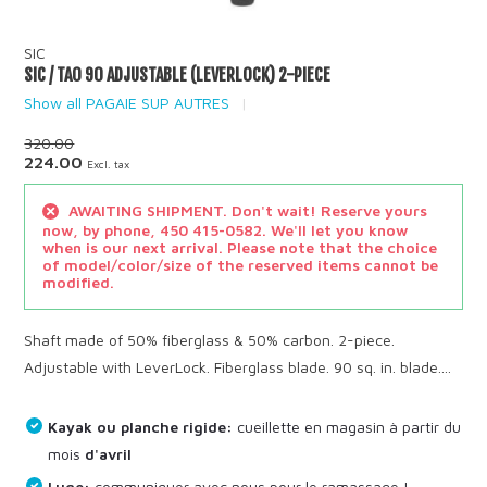
SIC
SIC / TAO 90 ADJUSTABLE (LEVERLOCK) 2-PIECE
Show all PAGAIE SUP AUTRES
320.00
224.00
Excl. tax
AWAITING SHIPMENT. Don't wait! Reserve yours
now, by phone, 450 415-0582. We'll let you know
when is our next arrival. Please note that the choice
of model/color/size of the reserved items cannot be
modified.
Shaft made of 50% fiberglass & 50% carbon. 2-piece.
Adjustable with LeverLock. Fiberglass blade. 90 sq. in. blade....
Kayak ou planche rigide:
cueillette en magasin à partir du
mois
d'avril
Luge:
communiquer avec nous pour le ramassage !