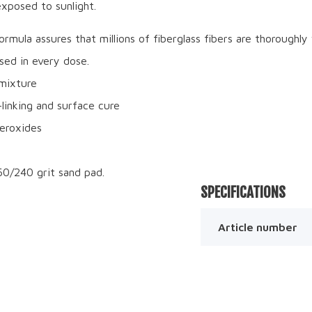
posed to sunlight.
ormula assures that millions of fiberglass fibers are thoroughl
sed in every dose.
mixture
linking and surface cure
peroxides
0/240 grit sand pad.
SPECIFICATIONS
Article number