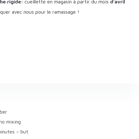
he rigide:
cueillette en magasin à partir du mois
d'avril
uer avec nous pour le ramassage !
iber
 no mixing
 minutes – but