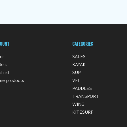
COUNT
CATEGORIES
er
SALES
ders
KAYAK
hlist
SUP
re products
VFI
PADDLES
TRANSPORT
WING
KITESURF