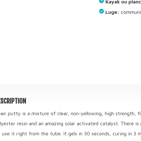
Kayak ou planc
Luge:
communiq
SCRIPTION
r putty is a mixture of clear, non-yellowing, high strength, f
lyester resin and an amazing solar activated catalyst. There is
t use it right from the tube. It gels in 30 seconds, curing in 3