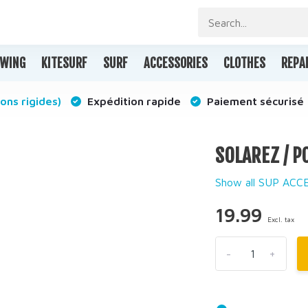
WING
KITESURF
SURF
ACCESSORIES
CLOTHES
REPA
ons rigides)
Expédition rapide
Paiement sécurisé
SOLAREZ / P
Show all SUP ACC
19.99
Excl. tax
-
+