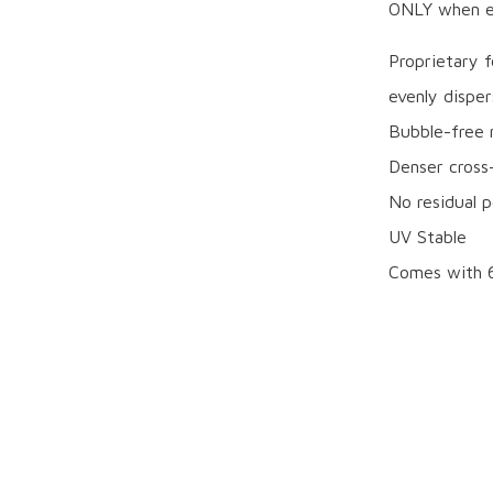
ONLY when ex
Proprietary f
evenly disper
Bubble-free 
Denser cross-
No residual 
UV Stable
Comes with 6