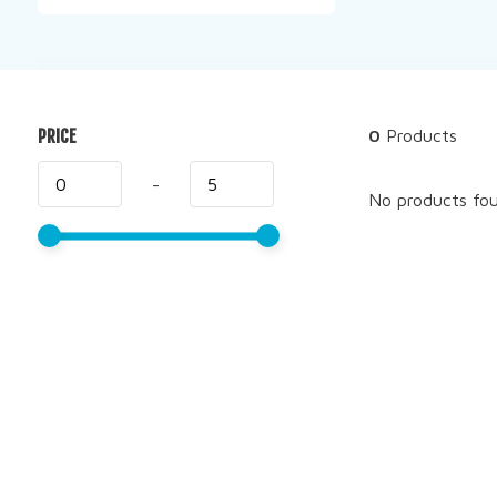
PRICE
0
Products
-
No products foun