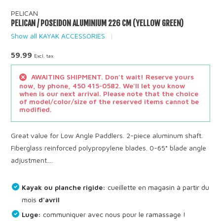
PELICAN
PELICAN / POSEIDON ALUMINIUM 226 CM (YELLOW GREEN)
Show all KAYAK ACCESSORIES
59.99
Excl. tax
AWAITING SHIPMENT. Don't wait! Reserve yours
now, by phone, 450 415-0582. We'll let you know
when is our next arrival. Please note that the choice
of model/color/size of the reserved items cannot be
modified.
Great value for Low Angle Paddlers. 2-piece aluminum shaft.
Fiberglass reinforced polypropylene blades. 0-65° blade angle
adjustment....
Kayak ou planche rigide:
cueillette en magasin à partir du
mois
d'avril
Luge:
communiquer avec nous pour le ramassage !