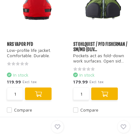
NRS VAPOR PFD
STOHLQUIST / PFD FISHERMAN /
SM/MD (OLIV...
Low-profile life jacket.
Comfortable. Durable.
Pockets act as fold-down
work surfaces. Open sid...
In stock
In stock
119.99
179.99
Excl. tax
Excl. tax
Compare
Compare