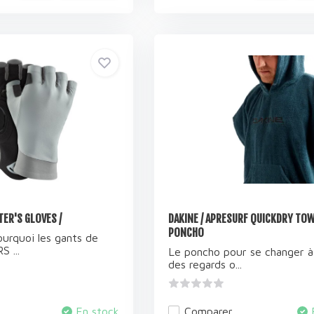
ER'S GLOVES /
DAKINE / APRESURF QUICKDRY TO
PONCHO
urquoi les gants de
S ...
Le poncho pour se changer à 
des regards o...
En stock
Comparer