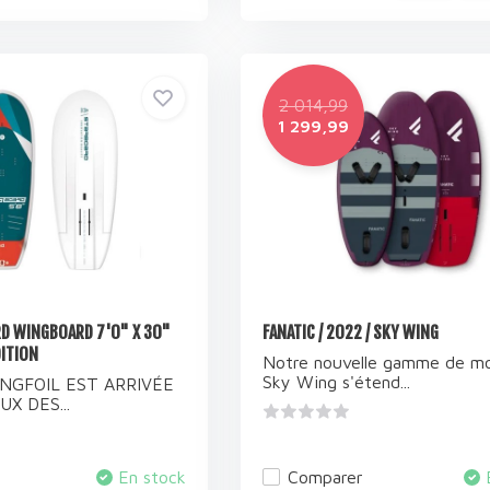
2 014,99
1 299,99
D WINGBOARD 7'0" X 30"
FANATIC / 2022 / SKY WING
DITION
Notre nouvelle gamme de m
Sky Wing s'étend...
INGFOIL EST ARRIVÉE
X DES...
En stock
Comparer