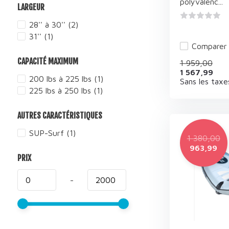
polyvalenc...
LARGEUR
28'' à 30''
(2)
31''
(1)
Comparer
CAPACITÉ MAXIMUM
1 959,00
1 567,99
200 lbs à 225 lbs
(1)
Sans les taxe
225 lbs à 250 lbs
(1)
AUTRES CARACTÉRISTIQUES
SUP-Surf
(1)
1 380,00
963,99
PRIX
-