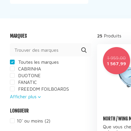
MARQUES
25
Produits
1 959,00
Toutes les marques
1 567,99
CABRINHA
DUOTONE
FANATIC
FREEDOM FOILBOARDS
Afficher plus
LONGUEUR
NORTH / WING 
10' ou moins
(2)
Que vous cher