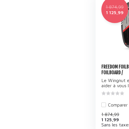
1 874,99
1 125,99
FREEDOM FOILB
FOILBOARD /
Le Wingnut e
aider à vous l
Comparer
1 874,99
1 125,99
Sans les taxe