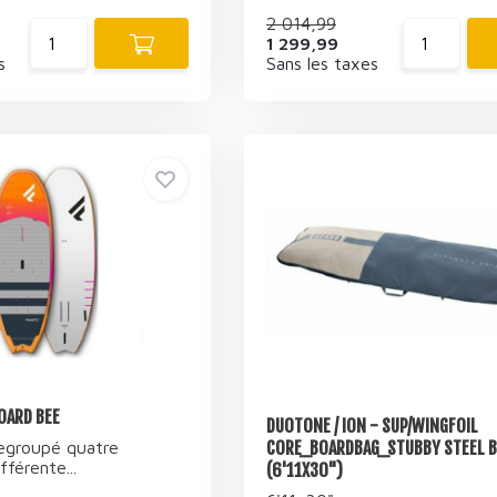
2 014,99
1 299,99
s
Sans les taxes
BOARD BEE
DUOTONE / ION - SUP/WINGFOIL
egroupé quatre
CORE_BOARDBAG_STUBBY STEEL B
férente...
(6'11X30")