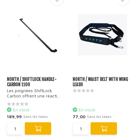
NORTH / SHIFTLOCK HANDLE-
NORTH / WAIST BELT WITH WING
CARBON 1100
LEASH
Les poignées ShiftLock
Carbon offrent une réacti...
En stock
En stock
189,99
77,00
Sans les taxes
Sans les taxes