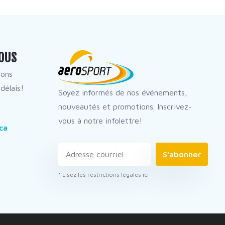
OUS
dons
délais!
Soyez informés de nos événements,
nouveautés et promotions. Inscrivez-
vous à notre infolettre!
ca
S'abonner
* Lisez les restrictions légales ici