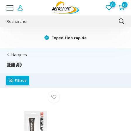
0
0
s
Expédition rapide
Marques
GEAR AID
Filtres