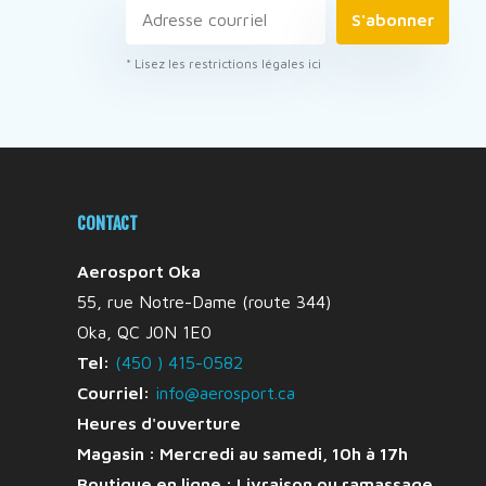
S'abonner
* Lisez les restrictions légales ici
CONTACT
Aerosport Oka
55, rue Notre-Dame (route 344)
Oka, QC J0N 1E0
Tel:
(450 ) 415-0582
Courriel:
info@aerosport.ca
Heures d'ouverture
Magasin : Mercredi au samedi, 10h à 17h
Boutique en ligne :
Livraison ou ramassage