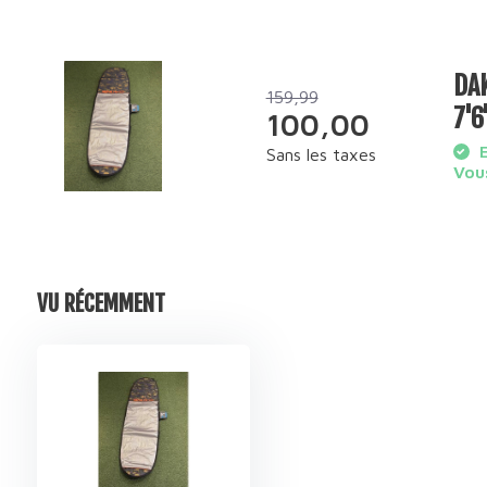
DAK
159,99
7'6'
100,00
E
Sans les taxes
Vous
VU RÉCEMMENT