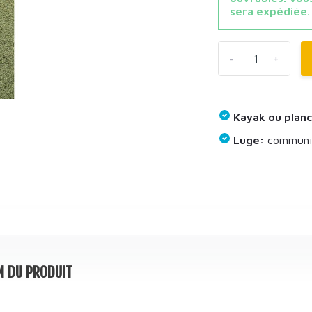
sera expédiée.
-
+
Kayak ou planc
Luge:
communiq
N DU PRODUIT