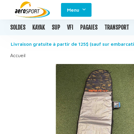
Menu
SOLDES
KAYAK
SUP
VFI
PAGAIES
TRANSPORT
Livraison gratuite à partir de 125$ (sauf sur embarcati
Accueil