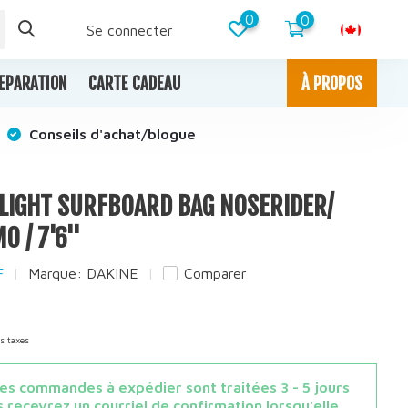
0
0
Se connecter
EPARATION
CARTE CADEAU
À PROPOS
Conseils d'achat/blogue
YLIGHT SURFBOARD BAG NOSERIDER/
 / 7'6''
F
Marque:
DAKINE
Comparer
es taxes
s commandes à expédier sont traitées 3 - 5 jours
 recevrez un courriel de confirmation lorsqu'elle