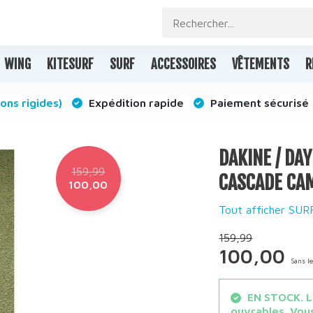
WING
KITESURF
SURF
ACCESSOIRES
VÊTEMENTS
R
ons rigides)
Expédition rapide
Paiement sécurisé
DAKINE / DA
159,99
CASCADE CAMO
100,00
Tout afficher SUR
159,99
100,00
Sans l
EN STOCK. Le
ouvrables. Vous