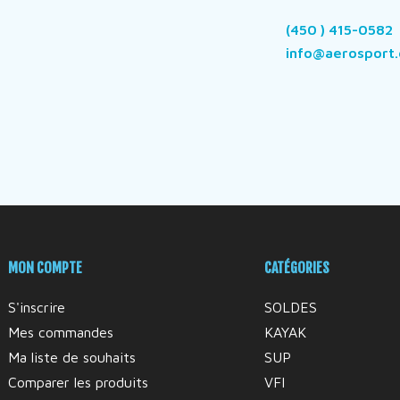
(450 ) 415-0582
info@aerosport.
MON COMPTE
CATÉGORIES
S'inscrire
SOLDES
Mes commandes
KAYAK
Ma liste de souhaits
SUP
Comparer les produits
VFI