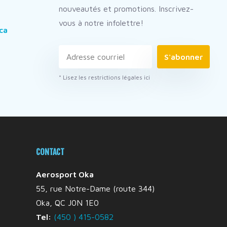
nouveautés et promotions. Inscrivez-
vous à notre infolettre!
ca
S'abonner
* Lisez les restrictions légales ici
CONTACT
Aerosport Oka
55, rue Notre-Dame (route 344)
Oka, QC J0N 1E0
Tel:
(450 ) 415-0582