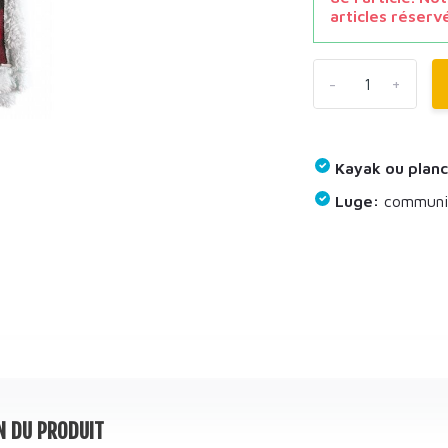
articles réserv
-
+
Kayak ou planc
Luge:
communiq
N DU PRODUIT