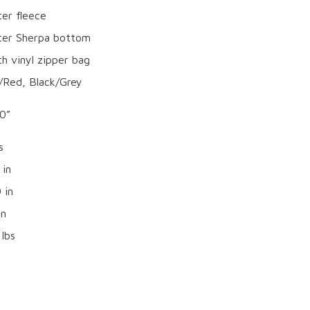
er fleece
ter Sherpa bottom
h vinyl zipper bag
k/Red, Black/Grey
60”
s
 in
 in
in
lbs