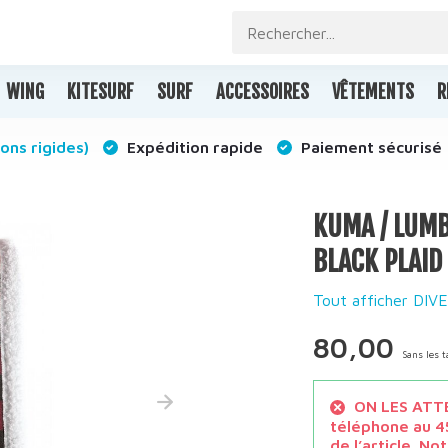
WING
KITESURF
SURF
ACCESSOIRES
VÊTEMENTS
R
ons rigides)
Expédition rapide
Paiement sécurisé
KUMA / LUMB
BLACK PLAID
Tout afficher DIV
80,00
Sans les 
ON LES ATTE
téléphone au 4
de l’article. N