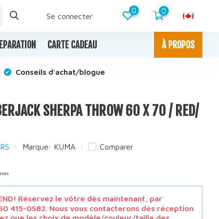
0
0
Se connecter
EPARATION
CARTE CADEAU
À PROPOS
Conseils d'achat/blogue
ERJACK SHERPA THROW 60 X 70 / RED/
ERS
Marque:
KUMA
Comparer
taxes
ND! Réservez le vôtre dès maintenant, par
50 415-0582. Nous vous contacterons dès réception
otez que les choix de modèle/couleur/taille des