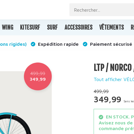
WING
KITESURF
SURF
ACCESSOIRES
VÊTEMENTS
R
ons rigides)
Expédition rapide
Paiement sécurisé
LTP / NORCO 
499,99
349,99
Tout afficher VÉL
499,99
349,99
Sans le
EN STOCK. Po
Avisez nous de
commande prêt