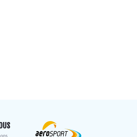
OUS
dons