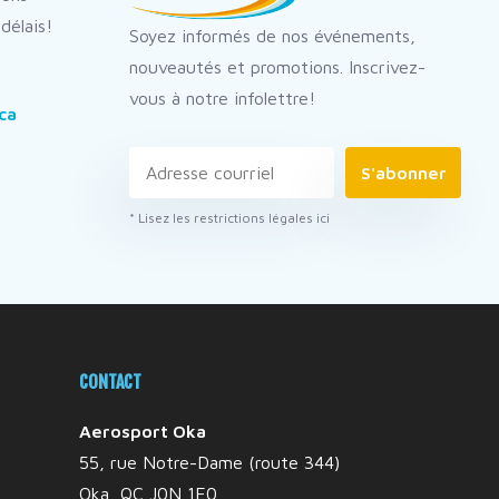
délais!
Soyez informés de nos événements,
nouveautés et promotions. Inscrivez-
vous à notre infolettre!
ca
S'abonner
* Lisez les restrictions légales ici
CONTACT
Aerosport Oka
55, rue Notre-Dame (route 344)
Oka, QC J0N 1E0