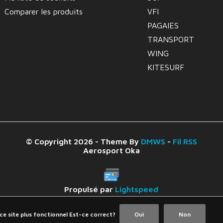
Comparer les produits
VFI
PAGAIES
TRANSPORT
WING
KITESURF
© Copyright 2026 - Theme By
DMWS
-
Fil RSS
Aerosport Oka
Propulsé par
Lightspeed
 ce site plus fonctionnel Est-ce correct?
Oui
Non