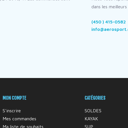
dans les meilleurs 
(450 ) 415-0582
info@aerosport.
MON COMPTE
CATÉGORIES
S'inscrire
SOLDES
Mes commandes
KAYAK
Ma liste de souhaits
SUP