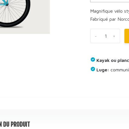
Magnifique vélo st
Fabriqué par Norco
-
+
Kayak ou planc
Luge:
communiq
N DU PRODUIT