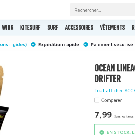
WING
KITESURF
SURF
ACCESSOIRES
VÊTEMENTS
R
ons rigides)
Expédition rapide
Paiement sécurisé
OCEAN LINEAG
DRIFTER
Tout afficher AC
Comparer
7,99
Sans les taxes
EN STOCK. Le