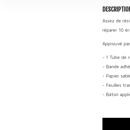
DESCRIPTIO
Assez de rési
réparer 10 é
Approuvé par
- 1 Tube de ré
- Bande adhés
- Papier sabl
- Feuilles tr
- Bâton appl