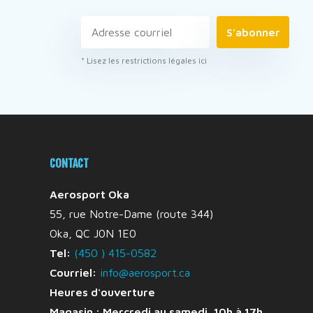
S'abonner
* Lisez les restrictions légales ici
CONTACT
Aerosport Oka
55, rue Notre-Dame (route 344)
Oka, QC J0N 1E0
Tel:
(450 ) 415-0582
Courriel:
info@aerosport.ca
Heures d'ouverture
Magasin : Mercredi au samedi, 10h à 17h