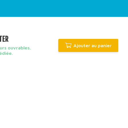
TER
Ajouter au panier
urs ouvrables.
édiée.