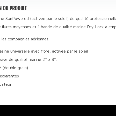
N DU PRODUIT
ne SunPowered (activée par le soleil) de qualité professionnell
raflures moyennes et 1 bande de qualité marine Dry Lock à emp
 les compagnies aériennes.
sine universelle avec fibre, activée par le soleil
ive de qualité marine 2'' x 3''.
é (double grain)
ansparentes
icateur