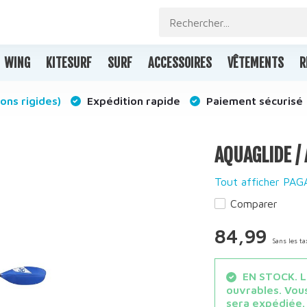
WING
KITESURF
SURF
ACCESSOIRES
VÊTEMENTS
R
ons rigides)
Expédition rapide
Paiement sécurisé
AQUAGLIDE /
Tout afficher PA
Comparer
84,99
Sans les ta
EN STOCK. Le
ouvrables. Vous
sera expédiée.