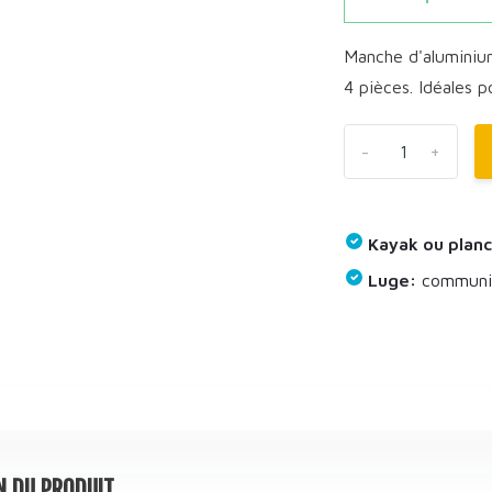
Manche d'aluminium
4 pièces. Idéales p
-
+
Kayak ou planc
Luge:
communiq
N DU PRODUIT