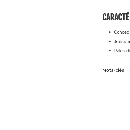
CARACTÉR
Concept
Joints 
Pales d
Mots-clés: