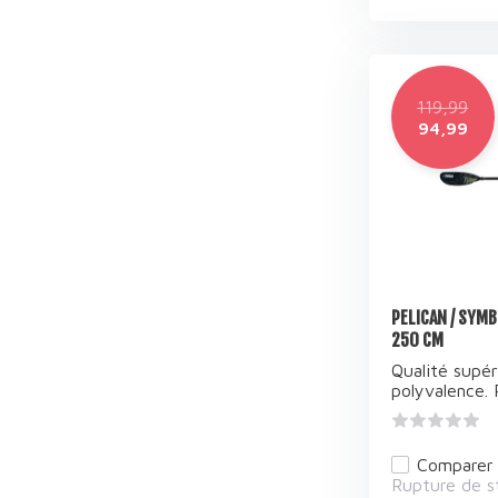
119,99
94,99
PELICAN / SYMB
250 CM
Qualité supér
polyvalence. P
Comparer
Rupture de s