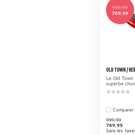
999,99
769,99
OLD TOWN / HER
Le Old Town 
superbe choix
Comparer
999,99
769,99
Sans les taxe