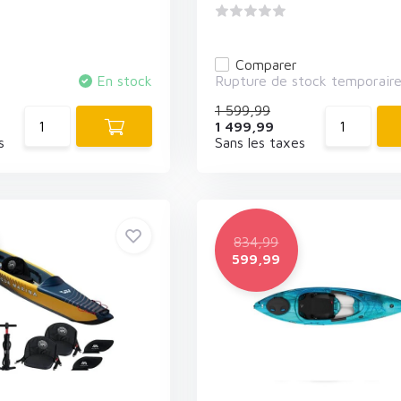
Comparer
En stock
Rupture de stock temporair
1 599,99
1 499,99
s
Sans les taxes
834,99
599,99