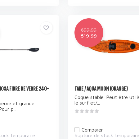
699,99
519,99
IOSA FIBRE DE VERRE 240-
TAHE / AQUA MOON (ORANGE)
Coque stable. Peut être utili
le surf et/...
ieure et grande
our p...
Comparer
tock temporaire
Rupture de stock temporair