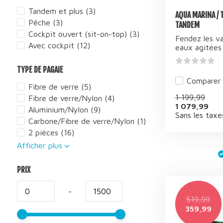
Tandem et plus
(3)
AQUA MARINA /
Pêche
(3)
TANDEM
Cockpit ouvert (sit-on-top)
(3)
Fendez les va
Avec cockpit
(12)
eaux agitées .
TYPE DE PAGAIE
Comparer
Fibre de verre
(5)
1 199,99
Fibre de verre/Nylon
(4)
1 079,99
Aluminium/Nylon
(9)
Sans les taxe
Carbone/Fibre de verre/Nylon
(1)
2 pièces
(16)
Afficher plus
PRIX
-
519,99
359,99