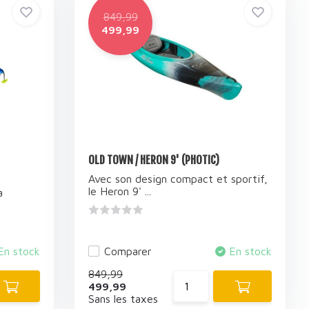
849,99
499,99
OLD TOWN / HERON 9' (PHOTIC)
Avec son design compact et sportif,
le Heron 9' ...
a
En stock
Comparer
En stock
849,99
499,99
Sans les taxes