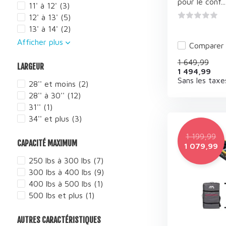
pour le conf...
11' à 12'
(3)
12' à 13'
(5)
13' à 14'
(2)
Afficher plus
Comparer
1 649,99
LARGEUR
1 494,99
Sans les taxe
28'' et moins
(2)
28'' à 30''
(12)
31''
(1)
34'' et plus
(3)
1 199,99
CAPACITÉ MAXIMUM
1 079,99
250 lbs à 300 lbs
(7)
300 lbs à 400 lbs
(9)
400 lbs à 500 lbs
(1)
500 lbs et plus
(1)
AUTRES CARACTÉRISTIQUES