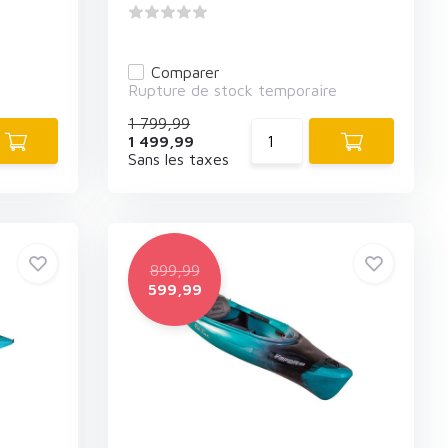
Comparer
e
Rupture de stock temporaire
1 799,99
1 499,99
Sans les taxes
899,99
599,99