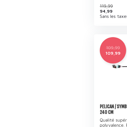
119,99
94,99
Sans les taxe
109,99
109,99
PELICAN / SYMB
240 CM
Qualité supér
polyvalence. P