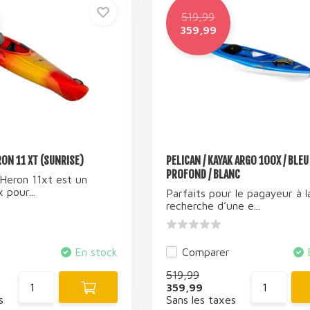
519,99
359,99
ON 11 XT (SUNRISE)
PELICAN / KAYAK ARGO 100X / BLEU
PROFOND / BLANC
Heron 11xt est un
 pour...
Parfaits pour le pagayeur à l
recherche d’une e...
En stock
Comparer
519,99
359,99
s
Sans les taxes