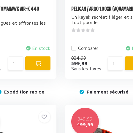
 TOMAHAWK AIR-K 440
PELICAN / ARGO 100XR (AQUAMARI
Un kayak récréatif léger et s
Tout pour le...
gues et affrontez les
..
En stock
Comparer
834,99
599,99
s
Sans les taxes
Expédition rapide
Paiement sécurisé
849,99
499,99