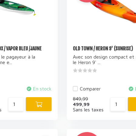
X / VAPOR BLEU /JAUNE
OLD TOWN / HERON 9' (SUNRISE)
 le pagayeur à la
Avec son design compact et s
e e...
le Heron 9' ...
En stock
Comparer
849,99
499,99
s
Sans les taxes