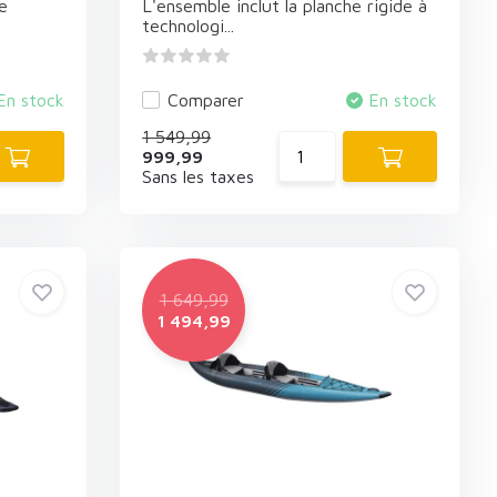
e
L'ensemble inclut la planche rigide à
technologi...
En stock
Comparer
En stock
1 549,99
999,99
Sans les taxes
1 649,99
1 494,99