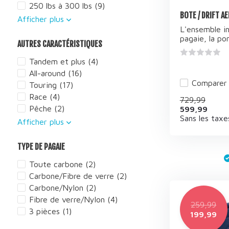
250 lbs à 300 lbs
(9)
BOTE / DRIFT A
Afficher plus
L'ensemble inc
pagaie, la pom
AUTRES CARACTÉRISTIQUES
Tandem et plus
(4)
All-around
(16)
Comparer
Touring
(17)
Race
(4)
729,99
Pêche
(2)
599,99
Sans les taxe
Afficher plus
TYPE DE PAGAIE
Toute carbone
(2)
Carbone/Fibre de verre
(2)
Carbone/Nylon
(2)
Fibre de verre/Nylon
(4)
259,99
3 pièces
(1)
199,99