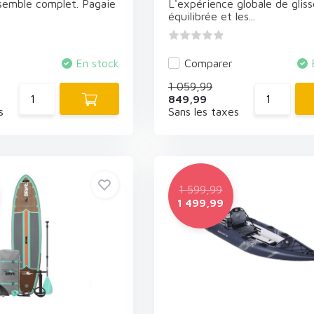
nsemble complet. Pagaie
L'expérience globale de gliss
équilibrée et les...
En stock
Comparer
1 059,99
849,99
s
Sans les taxes
1 599,99
1 499,99