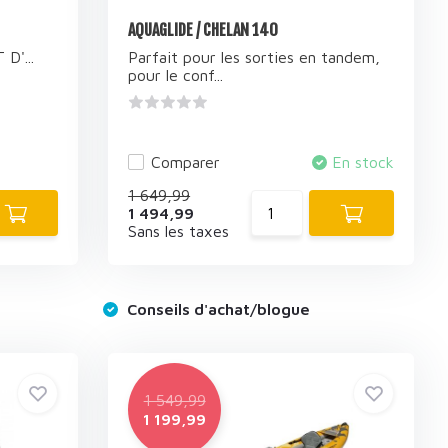
AQUAGLIDE / CHELAN 140
D'...
Parfait pour les sorties en tandem,
pour le conf...
e
Comparer
En stock
1 649,99
1 494,99
Sans les taxes
Conseils d'achat/blogue
1 549,99
1 199,99