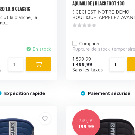
AQUAGLIDE / BLACKFOOT 130
ERO 10.8 CLASSIC
( CECI EST NOTRE DEMO
lut la planche, la
BOUTIQUE. APPELEZ AVANT 
p...
Comparer
En stock
Rupture de stock temporair
1 599,99
1 499,99
s
Sans les taxes
Expédition rapide
Paiement sécurisé
249,99
199,99