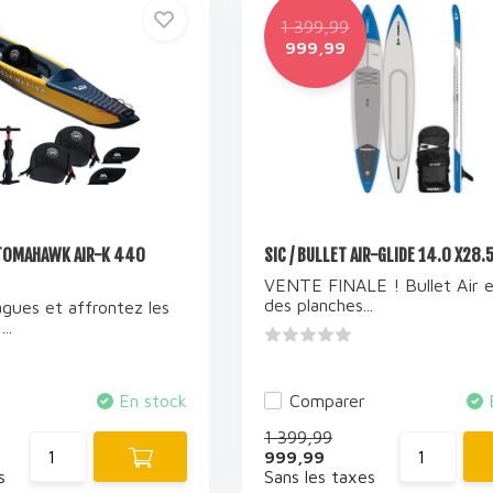
1 399,99
999,99
 TOMAHAWK AIR-K 440
SIC / BULLET AIR-GLIDE 14.0 X28.
VENTE FINALE ! Bullet Air e
des planches...
gues et affrontez les
..
En stock
Comparer
1 399,99
999,99
s
Sans les taxes