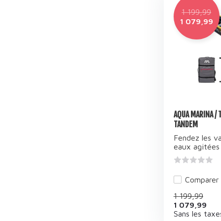
1 199,99
1 079,99
AQUA MARINA /
TANDEM
Fendez les va
eaux agitées .
Comparer
1 199,99
1 079,99
Sans les taxe