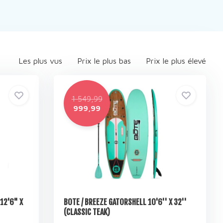
Les plus vus
Prix le plus bas
Prix le plus élevé
1 549,99
999,99
12'6" X
BOTE / BREEZE GATORSHELL 10'6'' X 32''
(CLASSIC TEAK)