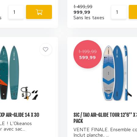
1 499,99
999,99
s
Sans les taxes
1 199,99
599,99
XP AIR-GLIDE 14 X 30
SIC / TAO AIR-GLIDE TOUR 12'6'' X
PACK
E ! L'Okeanos
 avec sac...
VENTE FINALE. Ensemble co
Inclut planche, ...