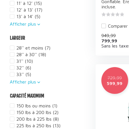
Gonflable. E
11' à 12'
(15)
incluse.
12' à 13'
(17)
13' à 14'
(5)
Afficher plus
Comparer
949,99
LARGEUR
799,99
Sans les taxe
28'' et moins
(7)
28'' à 30''
(18)
31''
(10)
32''
(6)
33''
(5)
729,99
Afficher plus
599,99
CAPACITÉ MAXIMUM
150 lbs ou moins
(1)
150 lbs à 200 lbs
(2)
200 lbs à 225 lbs
(8)
225 lbs à 250 lbs
(13)