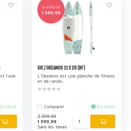
2 399,99
1 599,99
5
SIC / OKEANOS 11 X 28 (DF)
st l'une
L'Okeanos est une planche de fitness
et de rando...
En stock
Comparer
En stock
2 399,99
1 599,99
Sans les taxes