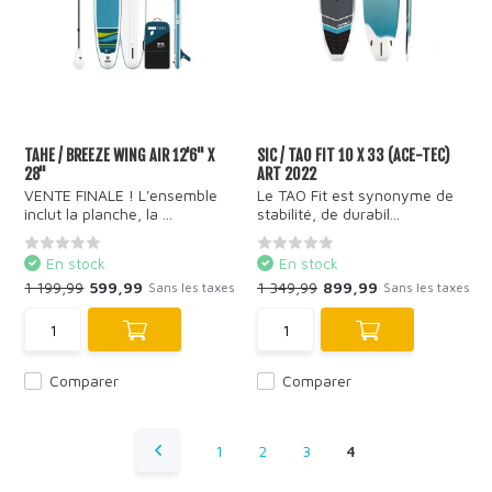
TAHE / BREEZE WING AIR 12'6'' X
SIC / TAO FIT 10 X 33 (ACE-TEC)
28"
ART 2022
VENTE FINALE ! L'ensemble
Le TAO Fit est synonyme de
inclut la planche, la ...
stabilité, de durabil...
En stock
En stock
1 199,99
599,99
1 349,99
899,99
Sans les taxes
Sans les taxes
Comparer
Comparer
1
2
3
4